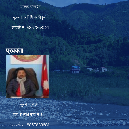
आशिष पोख्रेल
सूचना प्रविधि अधिकृत
सम्पर्क नं: 9857868021
प्रवक्ता
सुमन श्रेष्ठ
वडा अध्यक्ष वडा नं ३
सम्पर्क नं: 9857833681