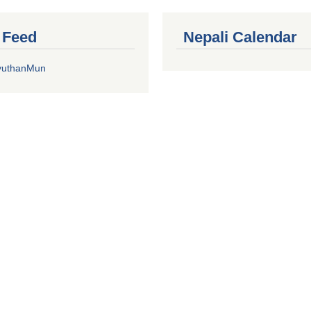
r Feed
Nepali Calendar
yuthanMun