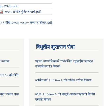
tik 2075.pdf
२०७५ असोज पुँजिगत खर्च.pdf
४-०१ देखि २०७४-०७-३० सम्म को हिसाब.pdf
विधुतीय शुसासन सेवा
 वक्तब्य
प्यूठान नगरपालिकाको सार्वजनिक सुनुवाईमा प्रस्तुत
गरिएको प्रगति विवरण
०८३/०८४ को नीति
आर्थिक वर्ष २०८१/०८२ को वार्षिक प्रगित विवरण
वीकृत योजना तथा
आ.व. २०८०/०८१ को सम्पू्र्ण आयोजनाहरुको वित्तीय
प्रगती विवरण