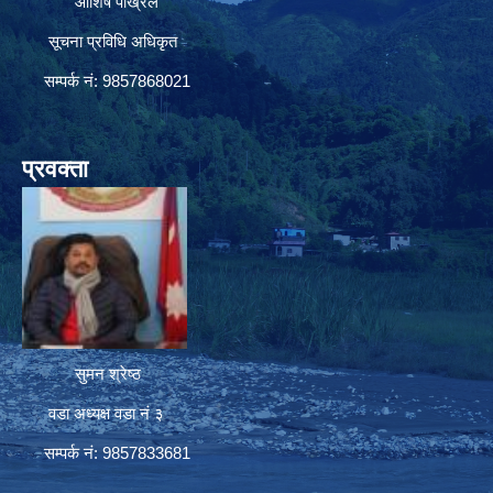
आशिष पोख्रेल
सूचना प्रविधि अधिकृत
सम्पर्क नं: 9857868021
प्रवक्ता
सुमन श्रेष्ठ
वडा अध्यक्ष वडा नं ३
सम्पर्क नं: 9857833681