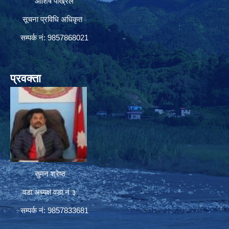
आशिष पोख्रेल
सूचना प्रविधि अधिकृत
सम्पर्क नं: 9857868021
प्रवक्ता
सुमन श्रेष्ठ
वडा अध्यक्ष वडा नं ३
सम्पर्क नं: 9857833681