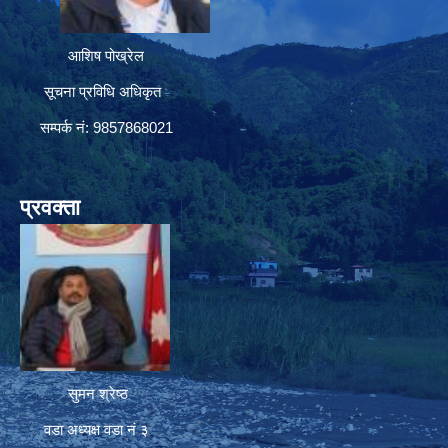
आशिष पोख्रेल
सूचना प्रविधि अधिकृत
सम्पर्क नं: 9857868021
प्रवक्ता
सुमन श्रेष्ठ
वडा अध्यक्ष वडा नं ३