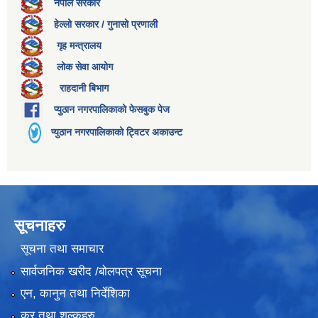
नेपाल सरकार
हेल्लो सरकार / गुनासो प्रणाली
गृह मन्त्रालय
लोक सेवा आयोग
राहदानी बिभाग
प्युठान नगरपालिकाको फेसबुक पेज
प्युठान नगरपालिकाको ट्विटर अकाउन्ट
सूचनाहरु
सूचना तथा समाचार
सार्वजनिक खरीद /बोलपत्र सूचना
एन, कानुन तथा निर्देशिका
कर तथा शुल्कहरु