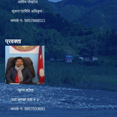
आशिष पोख्रेल
सूचना प्रविधि अधिकृत
सम्पर्क नं: 9857868021
प्रवक्ता
सुमन श्रेष्ठ
वडा अध्यक्ष वडा नं ३
सम्पर्क नं: 9857833681