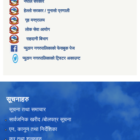
नेपाल सरकार
हेल्लो सरकार / गुनासो प्रणाली
गृह मन्त्रालय
लोक सेवा आयोग
राहदानी बिभाग
प्युठान नगरपालिकाको फेसबुक पेज
प्युठान नगरपालिकाको ट्विटर अकाउन्ट
सूचनाहरु
सूचना तथा समाचार
सार्वजनिक खरीद /बोलपत्र सूचना
एन, कानुन तथा निर्देशिका
कर तथा शुल्कहरु