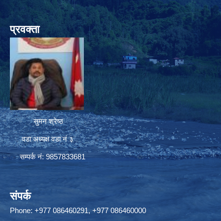
प्रवक्ता
सुमन श्रेष्ठ
वडा अध्यक्ष वडा नं ३
सम्पर्क नं: 9857833681
संपर्क
Phone: +977 086460291, +977 086460000