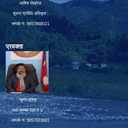
आशिष पोख्रेल
सूचना प्रविधि अधिकृत
सम्पर्क नं: 9857868021
प्रवक्ता
सुमन श्रेष्ठ
वडा अध्यक्ष वडा नं ३
सम्पर्क नं: 9857833681