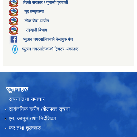
हेल्लो सरकार / गुनासो प्रणाली
गृह मन्त्रालय
लोक सेवा आयोग
राहदानी बिभाग
प्युठान नगरपालिकाको फेसबुक पेज
प्युठान नगरपालिकाको ट्विटर अकाउन्ट
सूचनाहरु
सूचना तथा समाचार
सार्वजनिक खरीद /बोलपत्र सूचना
एन, कानुन तथा निर्देशिका
कर तथा शुल्कहरु