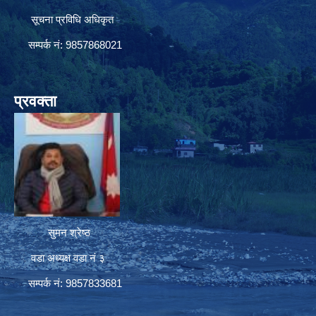
सूचना प्रविधि अधिकृत
सम्पर्क नं: 9857868021
प्रवक्ता
सुमन श्रेष्ठ
वडा अध्यक्ष वडा नं ३
सम्पर्क नं: 9857833681