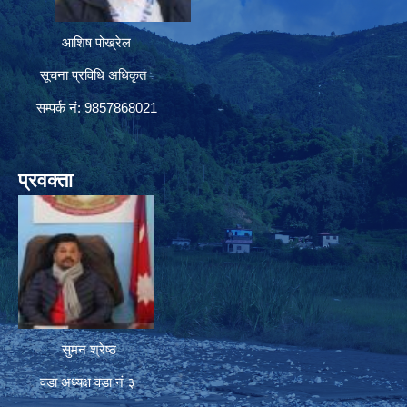
आशिष पोख्रेल
सूचना प्रविधि अधिकृत
सम्पर्क नं: 9857868021
प्रवक्ता
सुमन श्रेष्ठ
वडा अध्यक्ष वडा नं ३