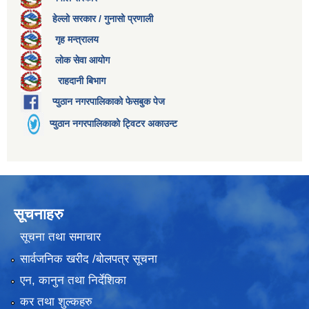
हेल्लो सरकार / गुनासो प्रणाली
गृह मन्त्रालय
लोक सेवा आयोग
राहदानी बिभाग
प्युठान नगरपालिकाको फेसबुक पेज
प्युठान नगरपालिकाको ट्विटर अकाउन्ट
सूचनाहरु
सूचना तथा समाचार
सार्वजनिक खरीद /बोलपत्र सूचना
एन, कानुन तथा निर्देशिका
कर तथा शुल्कहरु