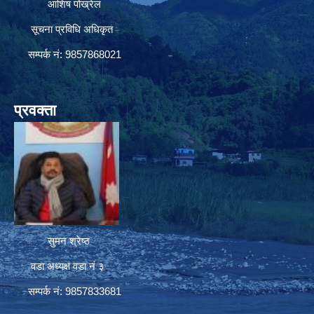
आशिष पोख्रेल
सूचना प्रविधि अधिकृत
सम्पर्क नं: 9857868021
प्रवक्ता
सुमन श्रेष्ठ
वडा अध्यक्ष वडा नं ३
सम्पर्क नं: 9857833681