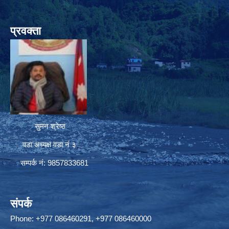
प्रवक्ता
सुमन श्रेष्ठ
वडा अध्यक्ष वडा नं ३
सम्पर्क नं: 9857833681
संपर्क
Phone: +977 086460291, +977 086460000