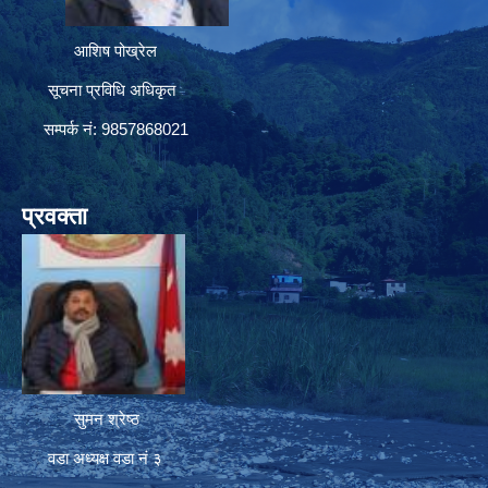
आशिष पोख्रेल
सूचना प्रविधि अधिकृत
सम्पर्क नं: 9857868021
प्रवक्ता
सुमन श्रेष्ठ
वडा अध्यक्ष वडा नं ३