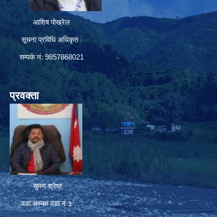
आशिष पोख्रेल
सूचना प्रविधि अधिकृत
सम्पर्क नं: 9857868021
प्रवक्ता
सुमन श्रेष्ठ
वडा अध्यक्ष वडा नं ३