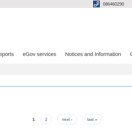
086460290
eports
eGov services
Notices and Information
1
2
next ›
last »