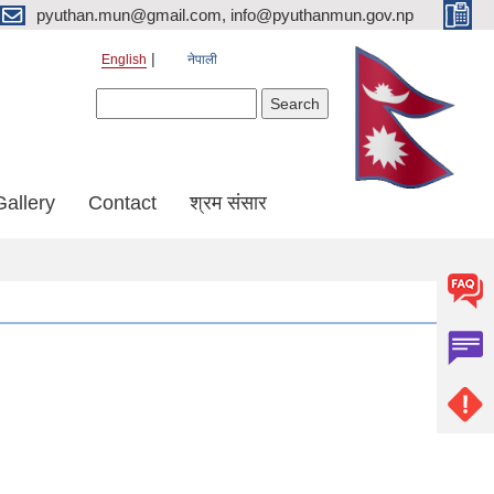
pyuthan.mun@gmail.com, info@pyuthanmun.gov.np
English
नेपाली
Search form
Search
Gallery
Contact
श्रम संसार