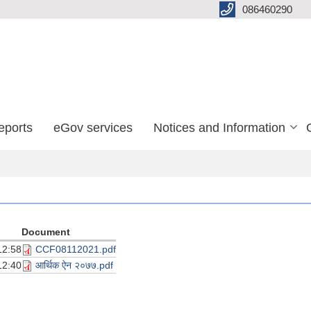
086460290
eports
eGov services
Notices and Information
Document
12:58
CCF08112021.pdf
12:40
आर्थिक ऐन २०७७.pdf