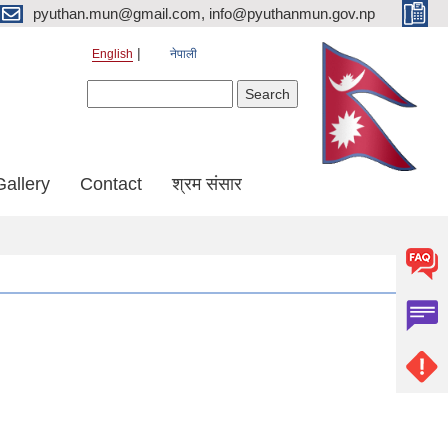
pyuthan.mun@gmail.com, info@pyuthanmun.gov.np
English
नेपाली
Search form
Search
Gallery
Contact
श्रम संसार