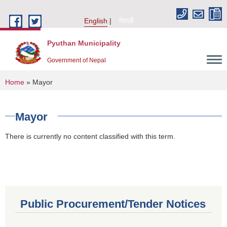
Skip to main content
English
नेपाली
Pyuthan Municipality
Government of Nepal
You are here
Home
» Mayor
Mayor
There is currently no content classified with this term.
Public Procurement/Tender Notices