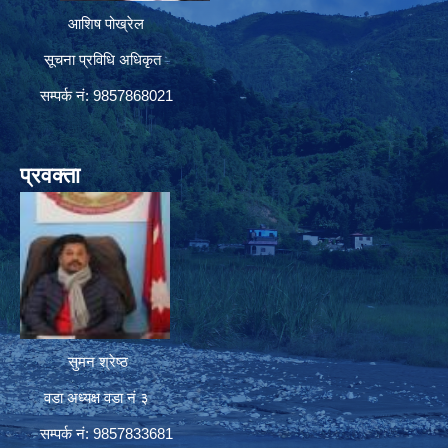
आशिष पोख्रेल
सूचना प्रविधि अधिकृत
सम्पर्क नं: 9857868021
प्रवक्ता
सुमन श्रेष्ठ
वडा अध्यक्ष वडा नं ३
सम्पर्क नं: 9857833681