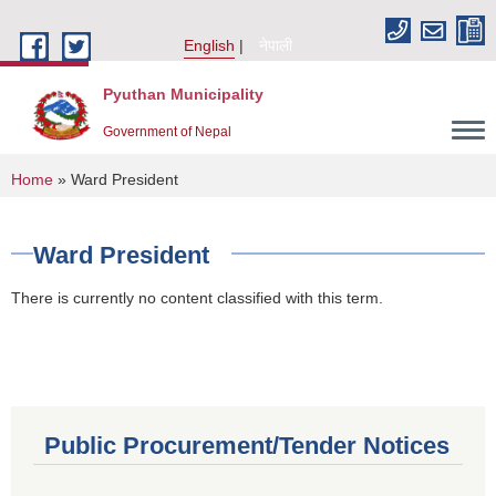
Skip to main content
English
नेपाली
Pyuthan Municipality
Government of Nepal
You are here
Home
» Ward President
Ward President
There is currently no content classified with this term.
Public Procurement/Tender Notices