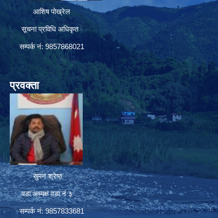
आशिष पोख्रेल
सूचना प्रविधि अधिकृत
सम्पर्क नं: 9857868021
प्रवक्ता
सुमन श्रेष्ठ
वडा अध्यक्ष वडा नं ३
सम्पर्क नं: 9857833681