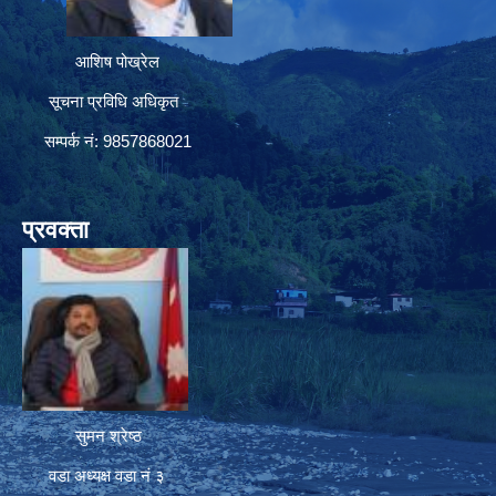
आशिष पोख्रेल
सूचना प्रविधि अधिकृत
सम्पर्क नं: 9857868021
प्रवक्ता
सुमन श्रेष्ठ
वडा अध्यक्ष वडा नं ३