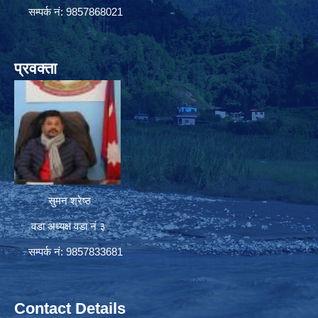
सम्पर्क नं: 9857868021
प्रवक्ता
सुमन श्रेष्ठ
वडा अध्यक्ष वडा नं ३
सम्पर्क नं: 9857833681
Contact Details