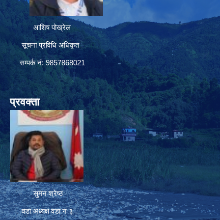
आशिष पोख्रेल
सूचना प्रविधि अधिकृत
सम्पर्क नं: 9857868021
प्रवक्ता
सुमन श्रेष्ठ
वडा अध्यक्ष वडा नं ३