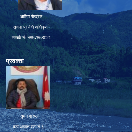
आशिष पोख्रेल
सूचना प्रविधि अधिकृत
सम्पर्क नं: 9857868021
प्रवक्ता
सुमन श्रेष्ठ
वडा अध्यक्ष वडा नं ३