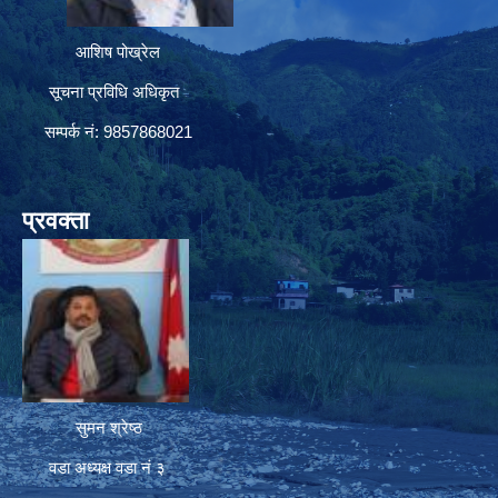
आशिष पोख्रेल
सूचना प्रविधि अधिकृत
सम्पर्क नं: 9857868021
प्रवक्ता
सुमन श्रेष्ठ
वडा अध्यक्ष वडा नं ३