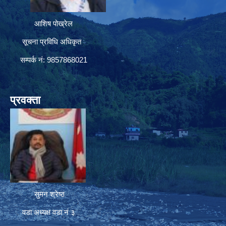
आशिष पोख्रेल
सूचना प्रविधि अधिकृत
सम्पर्क नं: 9857868021
प्रवक्ता
सुमन श्रेष्ठ
वडा अध्यक्ष वडा नं ३