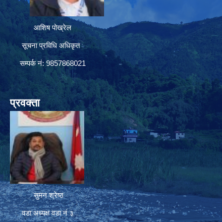
आशिष पोख्रेल
सूचना प्रविधि अधिकृत
सम्पर्क नं: 9857868021
प्रवक्ता
सुमन श्रेष्ठ
वडा अध्यक्ष वडा नं ३