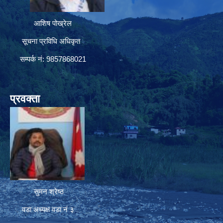
आशिष पोख्रेल
सूचना प्रविधि अधिकृत
सम्पर्क नं: 9857868021
प्रवक्ता
सुमन श्रेष्ठ
वडा अध्यक्ष वडा नं ३