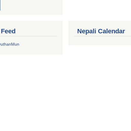
r Feed
Nepali Calendar
yuthanMun