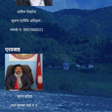
आशिष पोख्रेल
सूचना प्रविधि अधिकृत
सम्पर्क नं: 9857868021
प्रवक्ता
सुमन श्रेष्ठ
वडा अध्यक्ष वडा नं ३