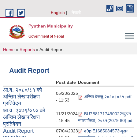
Skip to main content
English
नेपाली
Pyuthan Municipality
Government of Nepal
You are here
Home
»
Reports
» Audit Report
Audit Report
Post date
Document
आ.व. २०८०/८१ को
05/23/2025
अन्तिम लेखापरीक्षण
अन्तिम बेरुजु २०८०।०८१.pdf
- 11:53
प्रतिवेदन
आ.व. २०७९/०८० को
11/21/2024
BU7B81717490022प्युठान
अन्तिम लेखापरिक्षण
- 15:45
नगरपालिका, २०८१(2079.80).pdf
प्रतिवेदन
Audit Report
07/04/2023
e9plE1685084573प्यूठान