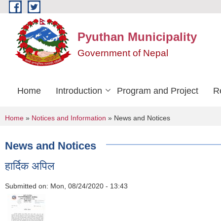
Skip to main content
Pyuthan Municipality
Government of Nepal
Home
Introduction
Program and Project
R
You are here
Home
»
Notices and Information
» News and Notices
News and Notices
हार्दिक अपिल
Submitted on:
Mon, 08/24/2020 - 13:43