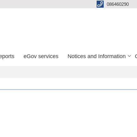
086460290
eports
eGov services
Notices and Information