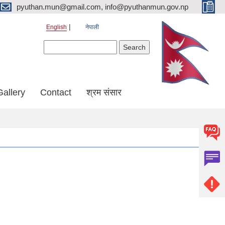
pyuthan.mun@gmail.com, info@pyuthanmun.gov.np
English
नेपाली
Search form
Search
Gallery
Contact
श्रम संसार