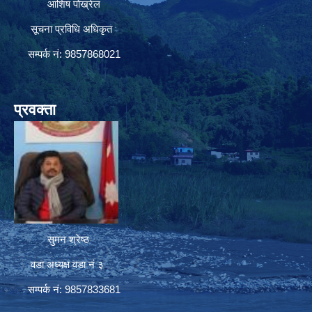
आशिष पोख्रेल
सूचना प्रविधि अधिकृत
सम्पर्क नं: 9857868021
प्रवक्ता
सुमन श्रेष्ठ
वडा अध्यक्ष वडा नं ३
सम्पर्क नं: 9857833681