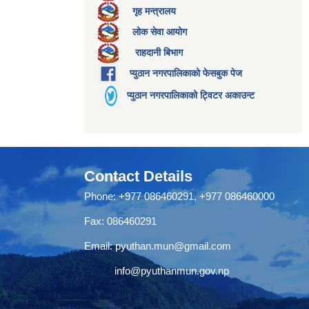
गृह मन्त्रालय
लोक सेवा आयोग
राहदानी बिभाग
प्युठान नगरपालिकाको फेसबुक पेज
प्युठान नगरपालिकाको ट्विटर अकाउन्ट
Contact Details
Phone: +977 086460291, +977 086460000
Fax: 086460291
Email:
pyuthan.mun@gmail.com
info@pyuthanmun.gov.np