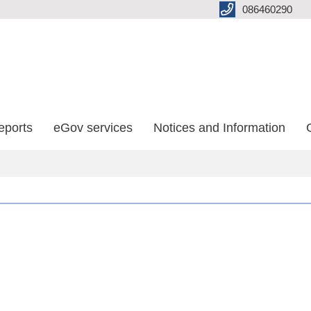
086460290
eports
eGov services
Notices and Information