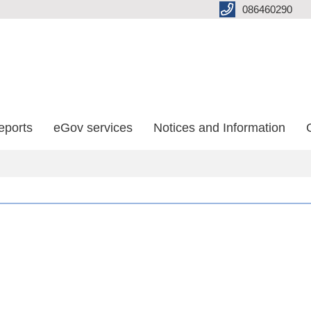
086460290
eports
eGov services
Notices and Information