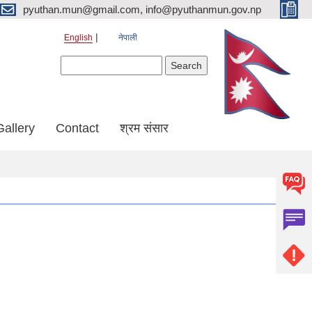
pyuthan.mun@gmail.com, info@pyuthanmun.gov.np
English
नेपाली
Search form
Search
Gallery
Contact
श्रम संसार