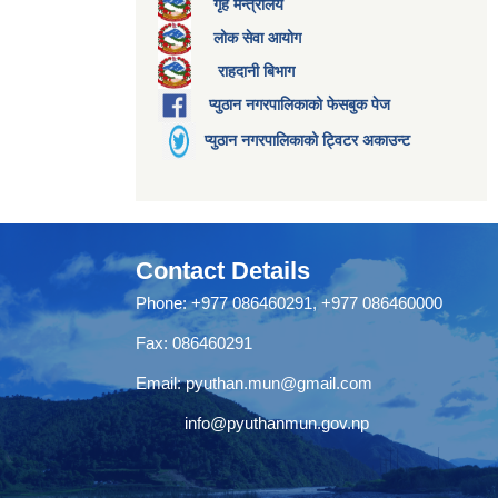
गृह मन्त्रालय
लोक सेवा आयोग
राहदानी बिभाग
प्युठान नगरपालिकाको फेसबुक पेज
प्युठान नगरपालिकाको ट्विटर अकाउन्ट
Contact Details
Phone: +977 086460291, +977 086460000
Fax: 086460291
Email:
pyuthan.mun@gmail.com
info@pyuthanmun.gov.np