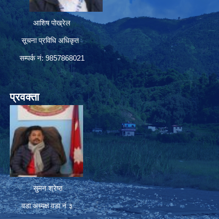
आशिष पोख्रेल
सूचना प्रविधि अधिकृत
सम्पर्क नं: 9857868021
प्रवक्ता
सुमन श्रेष्ठ
वडा अध्यक्ष वडा नं ३