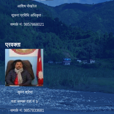
आशिष पोख्रेल
सूचना प्रविधि अधिकृत
सम्पर्क नं: 9857868021
प्रवक्ता
सुमन श्रेष्ठ
वडा अध्यक्ष वडा नं ३
सम्पर्क नं: 9857833681